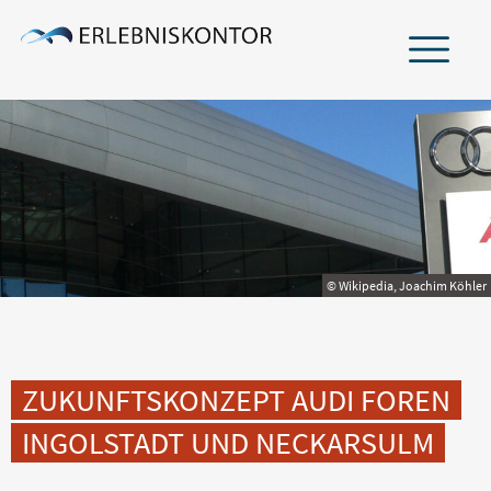
ÜBER UNS
TEAM
NETZWERK
© Wikipedia, Joachim Köhler
LEISTUNGEN
BRANCHEN
ZUKUNFTSKONZEPT AUDI FOREN
INGOLSTADT UND NECKARSULM
PROJEKTERFAHRUNG