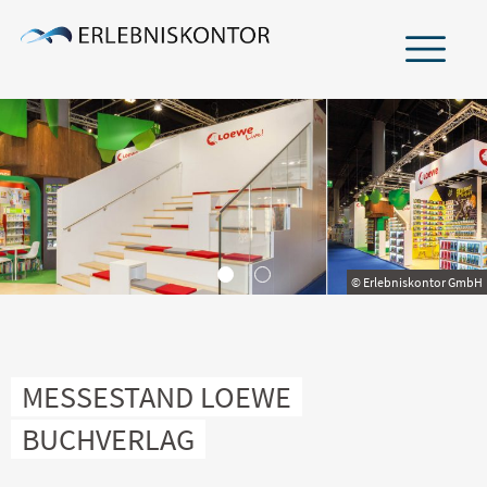
ÜBER UNS
TEAM
NETZWERK
© Erlebniskontor GmbH
LEISTUNGEN
BRANCHEN
MESSESTAND LOEWE
BUCHVERLAG
PROJEKTERFAHRUNG