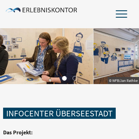
ÜBER UNS
TEAM
NETZWERK
© WFB/Jan Rathke
LEISTUNGEN
BRANCHEN
INFOCENTER ÜBERSEESTADT
PROJEKTERFAHRUNG
Das Projekt: